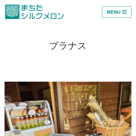
MENU
コ
ン
テ
ン
プラナス
ツ
へ
ス
キ
ッ
プ